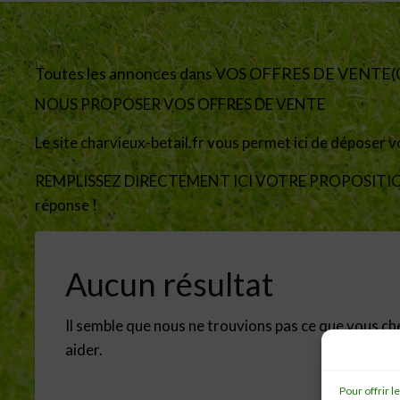
Toutes les annonces dans VOS OFFRES DE VENTE(
NOUS PROPOSER VOS OFFRES DE VENTE
Le site charvieux-betail.fr vous permet ici de déposer v
REMPLISSEZ DIRECTEMENT ICI VOTRE PROPOSITION, 
réponse !
Aucun résultat
Il semble que nous ne trouvions pas ce que vous ch
aider.
Pour offrir 