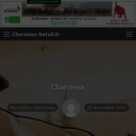
Charvieux-betail.fr
Charvieux
Par
Gilles Charvieux
25 novembre 2022