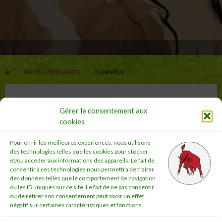
WP 3D SLIDER IMAGES
CHARVIEUX
25 novembre 2022 17 h 56 min
Gérer le consentement aux
cookies
Pour offrir les meilleures expériences, nous utilisons
des technologies telles que les cookies pour stocker
et/ou accéder aux informations des appareils. Le fait de
consentir à ces technologies nous permettra de traiter
des données telles que le comportement de navigation
ou les ID uniques sur ce site. Le fait de ne pas consentir
ou de retirer son consentement peut avoir un effet
négatif sur certaines caractéristiques et fonctions.
Accueil
Notre Actualité
Les Tendances
Notre Plateforme
Qui sommes-nous